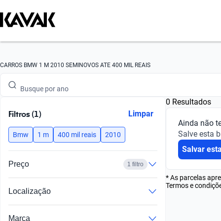
Busque por marca
Busque por modelo
Busque por versão
CARROS BMW 1 M 2010 SEMINOVOS ATE 400 MIL REAIS
Busque por ano
0 Resultados
Busque por marca
Filtros (1)
Limpar
Ainda não t
Busque por modelo
Salve esta 
Bmw
1 m
400 mil reais
2010
Salvar est
Busque por versão
Preço
1 filtro
Busque por ano
* As parcelas apr
Termos e condiçõe
Localização
Marca