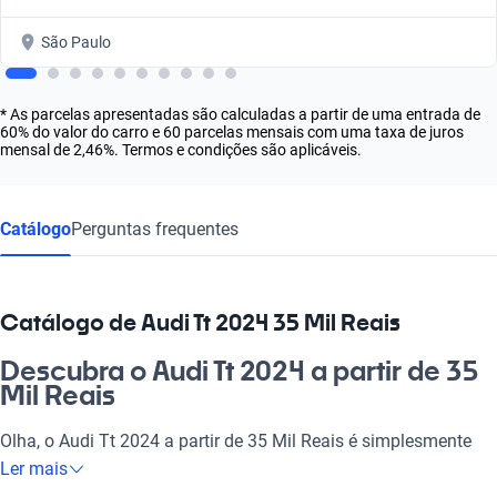
São Paulo
* As parcelas apresentadas são calculadas a partir de uma entrada de
60% do valor do carro e 60 parcelas mensais com uma taxa de juros
mensal de 2,46%. Termos e condições são aplicáveis.
Catálogo
Perguntas frequentes
Catálogo de Audi Tt 2024 35 Mil Reais
Descubra o Audi Tt 2024 a partir de 35
Mil Reais
Olha, o Audi Tt 2024 a partir de 35 Mil Reais é simplesmente
irresistível! Se você está buscando emoção ao dirigir, este carro
Ler mais
combina desempenho e estilo, elevando sua experiência nas