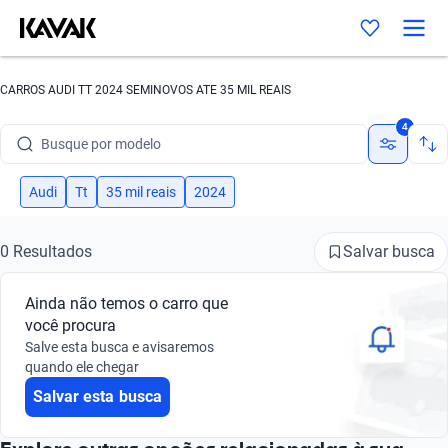
CARROS AUDI TT 2024 SEMINOVOS ATE 35 MIL REAIS
Busque por marca
4
Busque por modelo
Busque por versão
Audi
Tt
35 mil reais
2024
Busque por ano
Salvar busca
0 Resultados
Busque por marca
Ainda não temos o carro que
Busque por modelo
você procura
Salve esta busca e avisaremos
Busque por versão
quando ele chegar
Salvar esta busca
Busque por ano