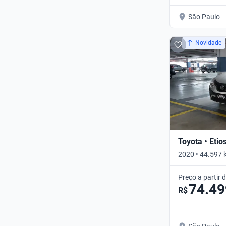
São Paulo
Novidade
Toyota • Etio
2020 • 44.597 
Automático
Preço a partir 
74.49
R$