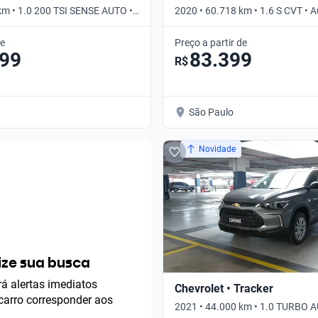
km • 1.0 200 TSI SENSE AUTO •
2020 • 60.718 km • 1.6 S CVT • 
de
Preço a partir de
099
83.399
R$
São Paulo
Novidade
ze sua busca
á alertas imediatos
Chevrolet • Tracker
arro corresponder aos
2021 • 44.000 km • 1.0 TURBO A