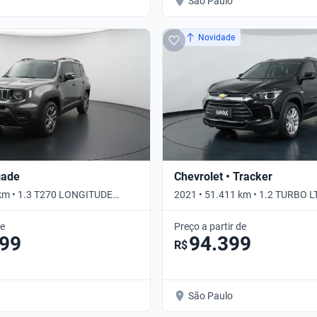
São Paulo
Novidade
gade
Chevrolet • Tracker
 km • 1.3 T270 LONGITUDE
2021 • 51.411 km • 1.2 TURBO L
tico
Automático
de
Preço a partir de
099
94.399
R$
São Paulo