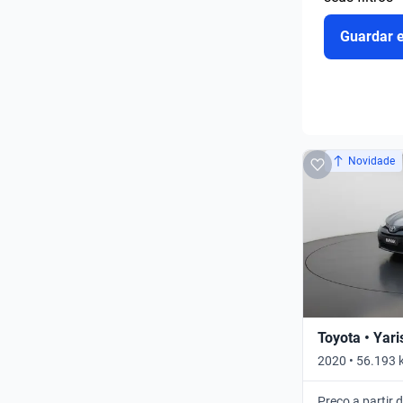
Guardar 
Novidade
Toyota • Yari
2020 • 56.193 
Automático
Preço a partir 