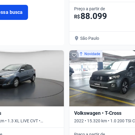
Automático
Preço a partir de
essa busca
88.099
R$
São Paulo
Novidade
s
Volkswagen • T-Cross
km • 1.3 XL LIVE CVT •
2022 • 15.320 km • 1.0 200 TS
AUTO • Automático
de
Preço a partir de