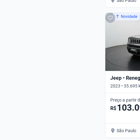
São Paulo
Novidade
Jeep • Rene
2023 • 35.695
AUTO • Automá
Preço a partir 
103.
R$
São Paulo