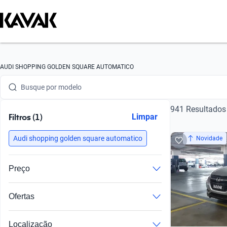
Busque por marca
AUDI SHOPPING GOLDEN SQUARE AUTOMATICO
Busque por modelo
941 Resultados
Busque por versão
Filtros (1)
Limpar
Busque por ano
Audi shopping golden square automatico
Novidade
Busque por marca
Preço
Busque por modelo
Ofertas
Busque por versão
Preços especiais em veículos com imperfeições
Busque por ano
Localização