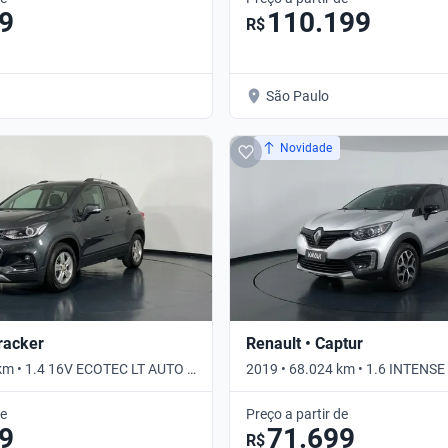
9
110.199
R$
São Paulo
Novidade
Tracker
Renault • Captur
km • 1.4 16V ECOTEC LT AUTO •
2019 • 68.024 km • 1.6 INTENSE
Automático
de
Preço a partir de
9
71.699
R$