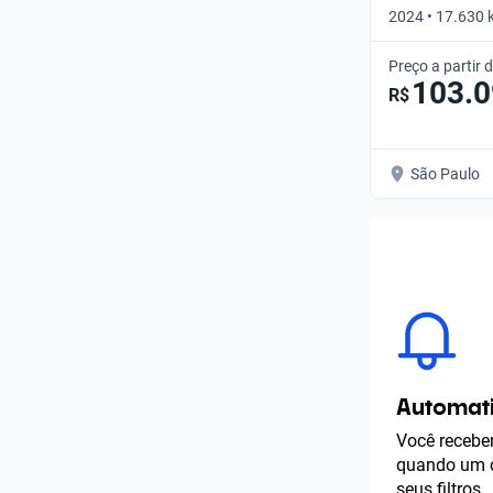
2024 • 17.630 
Automático
Preço a partir 
103.
R$
São Paulo
Automati
Você receber
quando um c
seus filtros