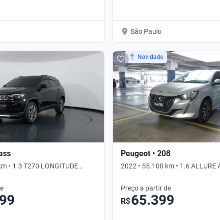
São Paulo
Novidade
ass
Peugeot • 208
 km • 1.3 T270 LONGITUDE
2022 • 55.100 km • 1.6 ALLURE 
tico
Automático
de
Preço a partir de
499
65.399
R$