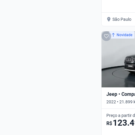
São Paulo
Novidade
Jeep • Comp
2022 • 21.899
AUTO • Automá
Preço a partir 
123.
R$