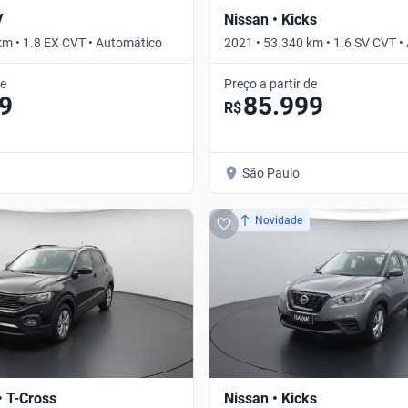
V
Nissan • Kicks
km • 1.8 EX CVT • Automático
2021 • 53.340 km • 1.6 SV CVT •
de
Preço a partir de
9
85.999
R$
São Paulo
Novidade
 T-Cross
Nissan • Kicks