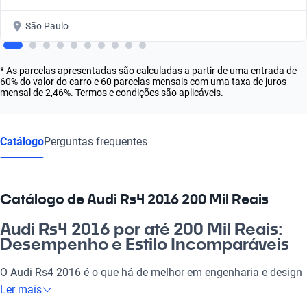
São Paulo
* As parcelas apresentadas são calculadas a partir de uma entrada de
60% do valor do carro e 60 parcelas mensais com uma taxa de juros
mensal de 2,46%. Termos e condições são aplicáveis.
Catálogo
Perguntas frequentes
Catálogo de Audi Rs4 2016 200 Mil Reais
Audi Rs4 2016 por até 200 Mil Reais:
Desempenho e Estilo Incomparáveis
O Audi Rs4 2016 é o que há de melhor em engenharia e design
automotivo. Para você que busca um carro que impressiona
Ler mais
tanto na cidade quanto na estrada, essa máquina é perfeita.