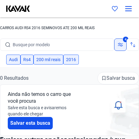
CARROS AUDI RS4 2016 SEMINOVOS ATE 200 MIL REAIS
Busque por marca
4
Busque por modelo
Busque por versão
Audi
Rs4
200 mil reais
2016
Busque por ano
Salvar busca
0 Resultados
Busque por marca
Ainda não temos o carro que
Busque por modelo
você procura
Salve esta busca e avisaremos
Busque por versão
quando ele chegar
Salvar esta busca
Busque por ano