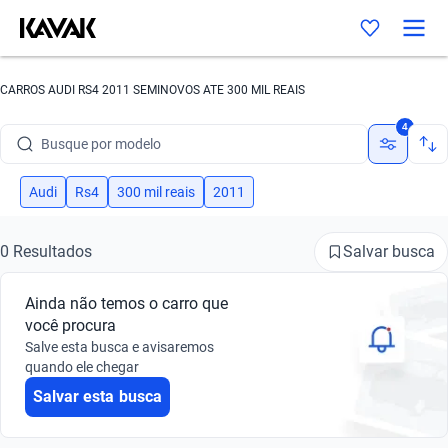
CARROS AUDI RS4 2011 SEMINOVOS ATE 300 MIL REAIS
Busque por marca
4
Busque por modelo
Busque por versão
Audi
Rs4
300 mil reais
2011
Busque por ano
Salvar busca
0 Resultados
Busque por marca
Ainda não temos o carro que
Busque por modelo
você procura
Salve esta busca e avisaremos
Busque por versão
quando ele chegar
Salvar esta busca
Busque por ano