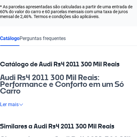
* As parcelas apresentadas são calculadas a partir de uma entrada de
60% do valor do carro e 60 parcelas mensais com uma taxa de juros
mensal de 2,46%. Termos e condições são aplicáveis.
Catálogo
Perguntas frequentes
Catálogo de Audi Rs4 2011 300 Mil Reais
Audi Rs4 2011 300 Mil Reais:
Performance e Conforto em um Só
Carro
Se você procura um carro que une potência, sofisticação e
Ler mais
tecnologia de ponta, o Audi Rs4 2011 é a escolha certa. Este
automóvel proporciona uma experiência de direção
empolgante, perfeita para o dia a dia e para aqueles momentos
Similares a Audi Rs4 2011 300 Mil Reais
especiais. Com conforto premium e design arrojado, atende