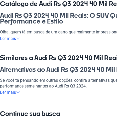
Catálogo de Audi Rs Q3 2024 40 Mil Re
Audi Rs Q3 2024 40 Mil Reais: O SUV 
Performance e Estilo
Olha, quem tá em busca de um carro que realmente impressiona
Q3 2024! Com esse bólido, você não só ganha um veículo, mas 
Ler mais
dirigir. Ideal tanto para o trabalho quanto para aquele rolê no 
combina performance de alto nível com um design arrojado. É 
quem valoriza qualidade e estilo. Não dá pra perder a oportuni
Similares a Audi Rs Q3 2024 40 Mil Rea
de conforto e tecnologia no dia a dia.
Alternativas ao Audi Rs Q3 2024 40 Mil
Por que escolher Audi Rs Q3 2024 40 M
Se você tá pensando em outras opções, confira alternativas qu
Tecnologia ao seu dispor
performance semelhantes ao Audi Rs Q3 2024.
Ler mais
Desfrute da melhor tecnologia com Tecnología moderna, faze
Audi A3
experiência conectada e confortável.
O Audi A3 é uma excelente alternativa para quem busca um ca
Modelos Mais Demandados
Continue sua busca
tecnologia.