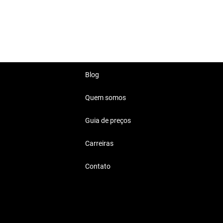
icas ideais para o seu estilo de
bre mão de espaço e conforto.
ito para a família.
Blog
Quem somos
Guia de preços
ais para quem busca desempenho
Carreiras
Contato