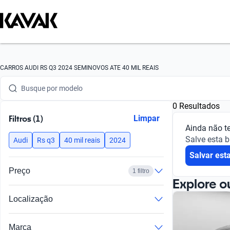
Busque por marca
CARROS AUDI RS Q3 2024 SEMINOVOS ATE 40 MIL REAIS
Busque por modelo
0 Resultados
Busque por versão
Filtros (1)
Limpar
Ainda não t
Busque por ano
Salve esta 
Audi
Rs q3
40 mil reais
2024
Salvar est
Busque por marca
Preço
1 filtro
Busque por modelo
Explore o
Localização
Busque por versão
Busque por ano
Marca