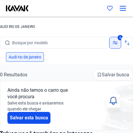
AUDI RIO DE JANEIRO
Busque por marca
1
Busque por modelo
Busque por versão
Audi rio de janeiro
Busque por ano
Salvar busca
0 Resultados
Busque por marca
Ainda não temos o carro que
Busque por modelo
você procura
Salve esta busca e avisaremos
Busque por versão
quando ele chegar
Salvar esta busca
Busque por ano