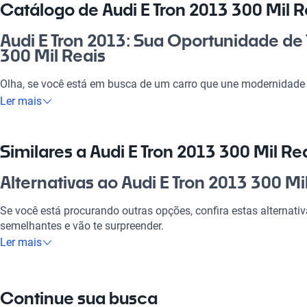
Catálogo de Audi E Tron 2013 300 Mil R
Audi E Tron 2013: Sua Oportunidade de 
300 Mil Reais
Olha, se você está em busca de um carro que une modernidade e
é a escolha perfeita. Ideal para quem quer ter um veículo que a
Ler mais
aos rolês de fim de semana. É uma excelente opção para quem
um só lugar. Com certeza, vale a pena considerar investir em u
Mil Reais!
Similares a Audi E Tron 2013 300 Mil Re
Por que escolher Audi E Tron 2013 300 
Alternativas ao Audi E Tron 2013 300 Mi
Tecnologia ao seu dispor
Se você está procurando outras opções, confira estas alternati
semelhantes e vão te surpreender.
Desfrute da melhor tecnologia com Tecnología moderna, faze
Ler mais
experiência conectada e confortável.
Audi A3
Modelos Mais Demandados
O Audi A3 é uma escolha incrível pela sua combinação de con
Continue sua busca
Opções como
Audi A3
,
Audi Q3
,
Audi Q5
oferecem as característ