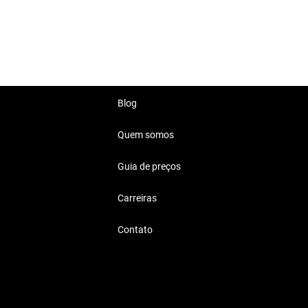
acompanhar seu estilo.
 SUV.
Blog
Quem somos
Guia de preços
ente para quem busca conforto
Carreiras
Contato