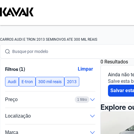
Busque por marca
CARROS AUDI E TRON 2013 SEMINOVOS ATE 300 MIL REAIS
Busque por modelo
0 Resultados
Busque por versão
Filtros (1)
Limpar
Ainda não t
Busque por ano
Salve esta 
Audi
E-tron
300 mil reais
2013
Salvar est
Busque por marca
Preço
1 filtro
Busque por modelo
Explore o
Localização
Busque por versão
Busque por ano
Marca