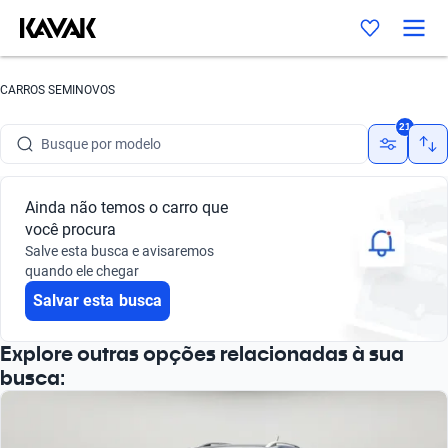
CARROS SEMINOVOS
Busque por marca
21
Busque por modelo
Busque por versão
Ainda não temos o carro que
você procura
Busque por ano
Salve esta busca e avisaremos
quando ele chegar
Busque por marca
Salvar esta busca
Busque por modelo
Explore outras opções relacionadas à sua
Busque por versão
busca:
Busque por ano