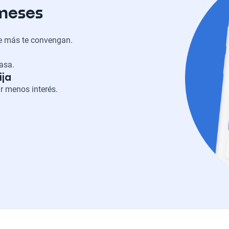
 meses
ue más te convengan.
casa.
ija
r menos interés.