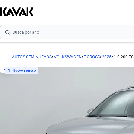
Buscá por modelo
Buscá por versión
Buscá por año
AUTOS SEMINUEVOS
>
VOLKSWAGEN
>
T-CROSS
>
2025
>
1.0 200 T
Nuevo ingreso