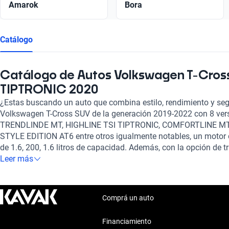
Amarok
Bora
Catálogo
Catálogo de Autos Volkswagen T-Cro
TIPTRONIC 2020
¿Estas buscando un auto que combina estilo, rendimiento y segu
Volkswagen T-Cross SUV de la generación 2019-2022 con 8 vers
TRENDLINDE MT, HIGHLINE TSI TIPTRONIC, COMFORTLINE MT
STYLE EDITION AT6 entre otros igualmente notables, un motor d
de 1.6, 200, 1.6 litros de capacidad. Además, con la opción de
es el auto perfecto para cualquier situación.
Leer más
Comprá un auto
Financiamiento