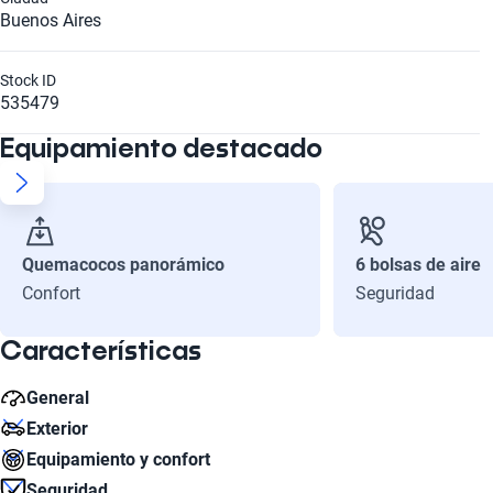
Buenos Aires
Stock ID
535479
Equipamiento destacado
Quemacocos panorámico
6 bolsas de aire
Confort
Seguridad
Características
General
Exterior
Caballos de Fuerza
Equipamiento y confort
116
Número de Puertas
Seguridad