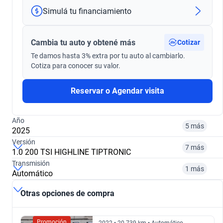
Simulá tu financiamiento
Cambia tu auto y obtené más
Cotizar
Te damos hasta 3% extra por tu auto al cambiarlo.
Cotiza para conocer su valor.
Reservar o Agendar visita
Año
5 más
2025
Versión
7 más
1.0 200 TSI HIGHLINE TIPTRONIC
Transmisión
2020
2021
1 más
Automático
1.6 TRENDLINE MY21
1.0 170 TSI
$ 31.362.000
$ 31.582.000
Otras opciones de compra
Manual
Automático
$ 27.970.000
$ 28.152.000
2022
2024
Promoción