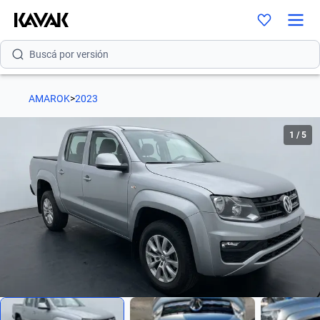
Buscá por modelo
Buscá por versión
Buscá por año
AMAROK
>
2023
Buscá por marca
1
/
5
Buscá por modelo
Buscá por versión
Buscá por año