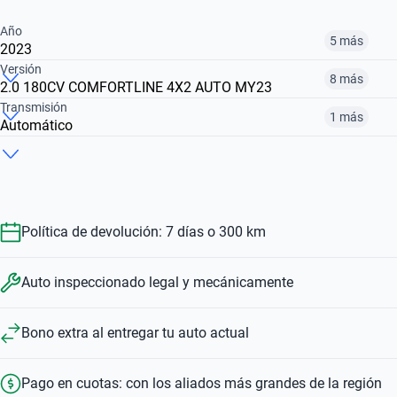
Año
5 más
2023
Versión
8 más
2.0 180CV COMFORTLINE 4X2 AUTO MY23
2016
2021
2023
Transmisión
1 más
Automático
2.0 TDI TRENDLINE G2 4WD
2.0 TDI 140CV TRENDLINE 4WD+LL+HARD WORK
3.0 TDI V6 258CV HIGHLINE 4WD AUTO MY24
$ 22.870.000
$ 29.560.000
$ 49.530.000
Manual
Automático
$ 41.522.000
$ 29.560.000
$ 50.862.000
$ 41.522.000
$ 50.862.000
Política de devolución: 7 días o 300 km
Auto inspeccionado legal y mecánicamente
Bono extra al entregar tu auto actual
Pago en cuotas: con los aliados más grandes de la región