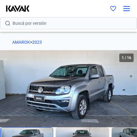
Buscá por modelo
Buscá por versión
Buscá por año
AMAROK
>
2023
Buscá por marca
1
/
16
Buscá por modelo
Buscá por versión
Buscá por año