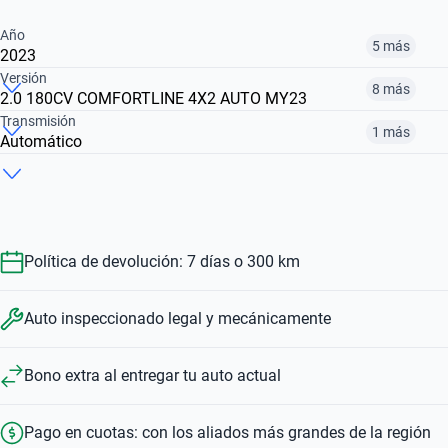
Año
5 más
2023
Versión
8 más
2.0 180CV COMFORTLINE 4X2 AUTO MY23
2016
2021
2023
Transmisión
1 más
Automático
2.0 TDI TRENDLINE G2 4WD
2.0 TDI 140CV TRENDLINE 4WD+LL+HARD WORK
3.0 TDI V6 258CV HIGHLINE 4WD AUTO MY24
$ 22.870.000
$ 29.560.000
$ 49.530.000
Manual
Automático
$ 41.522.000
$ 29.560.000
$ 50.862.000
$ 41.522.000
$ 50.862.000
Política de devolución: 7 días o 300 km
Auto inspeccionado legal y mecánicamente
Bono extra al entregar tu auto actual
Pago en cuotas: con los aliados más grandes de la región