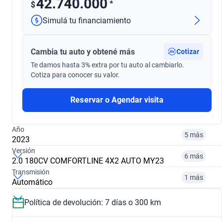
42.740.000
*
$
Simulá tu financiamiento
Cambia tu auto y obtené más
Cotizar
Te damos hasta 3% extra por tu auto al cambiarlo.
Cotiza para conocer su valor.
Reservar o Agendar visita
Año
5 más
2023
Versión
6 más
2.0 180CV COMFORTLINE 4X2 AUTO MY23
Transmisión
2016
2021
1 más
Automático
2.0 TDI TRENDLINE G2 4WD
2.0 TDI 140CV TRENDLINE 4WD+LL+HARD WORK
$ 22.870.000
$ 29.560.000
Política de devolución: 7 días o 300 km
Manual
Automático
$ 41.522.000
$ 29.560.000