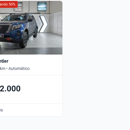
ciando 50%
ntier
 km • Automático
2.000
es