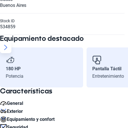
Buenos Aires
Stock ID
534859
Equipamiento destacado
180 HP
Pantalla Táctil
Potencia
Entretenimiento
Características
General
Exterior
Litros
Equipamiento y confort
2.0
Diámetro de Rin
Seguridad