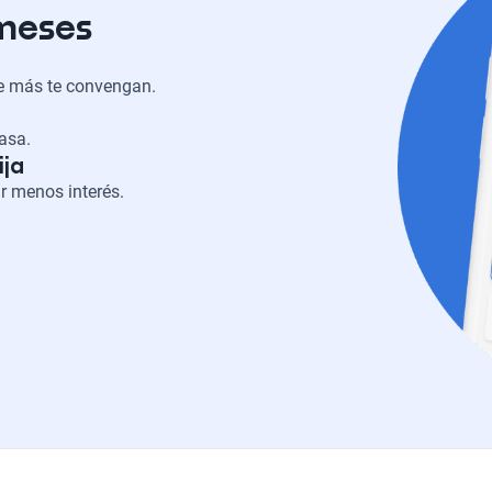
 meses
ue más te convengan.
casa.
ija
r menos interés.