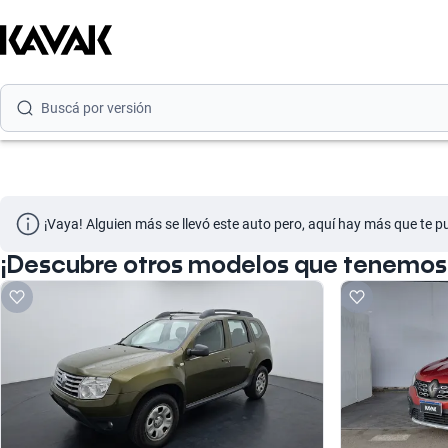
Buscá por marca
Buscá por modelo
Buscá por versión
Buscá por año
Buscá por marca
¡Vaya! Alguien más se llevó este auto pero, aquí hay más que te p
Buscá por modelo
¡Descubre otros modelos que tenemos d
Buscá por versión
Buscá por año