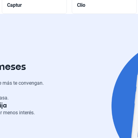
Captur
Clio
 meses
ue más te convengan.
casa.
ija
r menos interés.