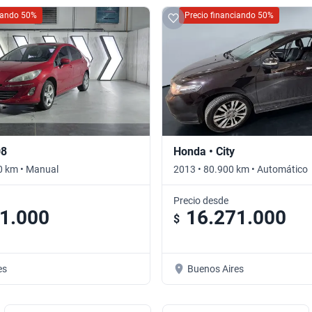
ciando 50%
Precio financiando 50%
08
Honda • City
0 km • Manual
2013 • 80.900 km • Automático
Precio desde
1.000
16.271.000
$
es
Buenos Aires