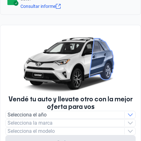
4
Tipo de Carrocería
Sí
Consultar informe
SUV
Android Auto
Litros
Número total de Airbags
Sí
1.6
Tipo de bulbo luz baja
6
Halogeno
Bluetooth
Número de Velocidades
Cantidad de discos de freno
Sí
5
2
Radio
Tipo de motor
FM/AM
Combustión
Tipo de Combustible
Nafta
Vendé tu auto y llevate otro con la mejor
oferta para vos
Selecciona el año
Selecciona la marca
Selecciona el modelo