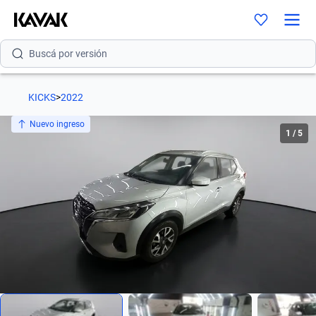
Buscá por modelo
Buscá por versión
Buscá por año
KICKS
>
2022
Buscá por marca
Nuevo ingreso
1
/
5
Buscá por modelo
Buscá por versión
Buscá por año