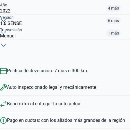
Año
4 más
2022
Versión
6 más
1.6 SENSE
2017
2019
2020
Transmisión
1 más
Manual
1.6 EXCLUSIVE CVT
1.6 ADVANCE CVT MY20
1.6 ADVANCE CVT
$ 25.122.000
$ 27.790.000
$ 21.972.000
Automático
Manual
$ 25.122.000
$ 21.972.000
$ 32.950.000
$ 25.122.000
$ 20.492.000
Política de devolución: 7 días o 300 km
Auto inspeccionado legal y mecánicamente
Bono extra al entregar tu auto actual
Pago en cuotas: con los aliados más grandes de la región