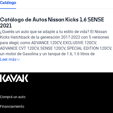
Catálogo
Catálogo de Autos Nissan Kicks 1.6 SENSE
2021
¿Querés un auto que se adapte a tu estilo de vida? El Nissan
Kicks Hatchback de la generación 2017-2022 con 5 versiones
para elegir, como ADVANCE 120CV, EXCLUSIVE 120CV,
ADVANCE CVT 120CV, SENSE 120CV, SPECIAL EDITION 120CV,
un motor de Gasolina y un tanque de 1.6, 1.6 litros de
capacidad, y la posibilidad de elegir entre transmisión Manual,
Leer más
Automático es el auto ideal para vos.
Comprá un auto
Financiamiento