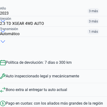
Año
3 más
2023
Versión
3 más
2.3 TD XGEAR 4WD AUTO
2019
2022
2023
Transmisión
1 más
Automático
2.3 TD NP300 XE
2.3 TD NP300 PRO4X 4WD AUTO
2.3 TD LE NP300
$ 32.932.000
$ 32.412.000
$ 45.970.000
Manual
Automático
$ 32.412.000
$ 47.322.000
$ 32.932.000
$ 32.412.000
$ 47.322.000
Política de devolución: 7 días o 300 km
Auto inspeccionado legal y mecánicamente
Bono extra al entregar tu auto actual
Pago en cuotas: con los aliados más grandes de la región