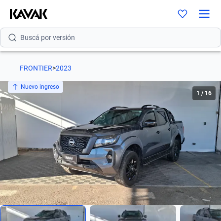
Buscá por modelo
Buscá por versión
Buscá por año
FRONTIER
>
2023
Buscá por marca
Nuevo ingreso
1
/
16
Buscá por modelo
Buscá por versión
Buscá por año