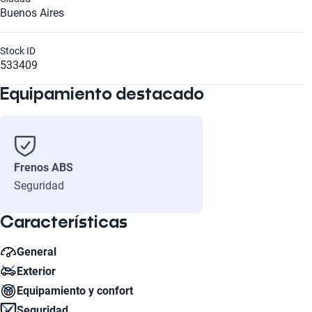
Buenos Aires
Stock ID
533409
Equipamiento destacado
Frenos ABS
Seguridad
Características
General
Exterior
Número de Velocidades
Equipamiento y confort
6v
Número de Puertas
Seguridad