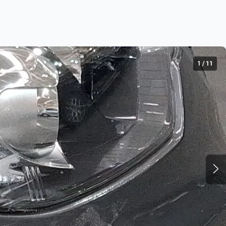
1
/
11