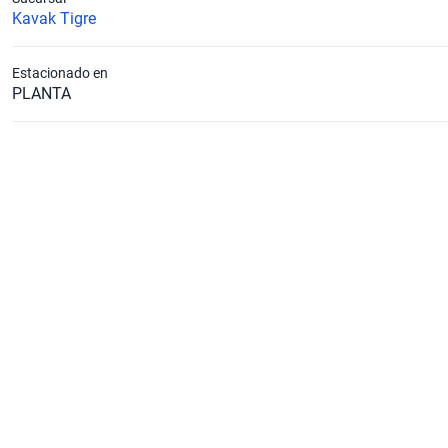
Kavak Tigre
Estacionado en
PLANTA
Litros
1.6
Tipo de Carrocería