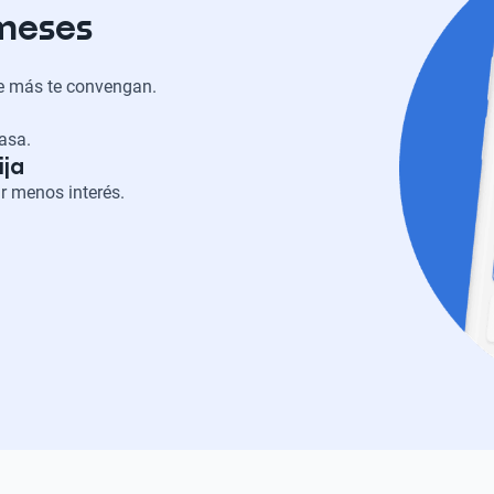
 meses
ue más te convengan.
casa.
ija
r menos interés.