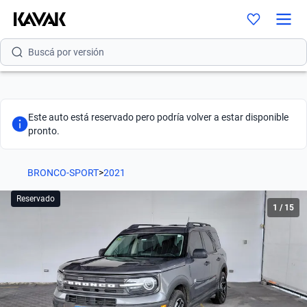
Buscá por modelo
Buscá por versión
Buscá por año
Buscá por marca
Este auto está reservado pero podría volver a estar disponible
pronto.
Buscá por modelo
BRONCO-SPORT
Buscá por versión
>
2021
Reservado
Buscá por año
1
/
15