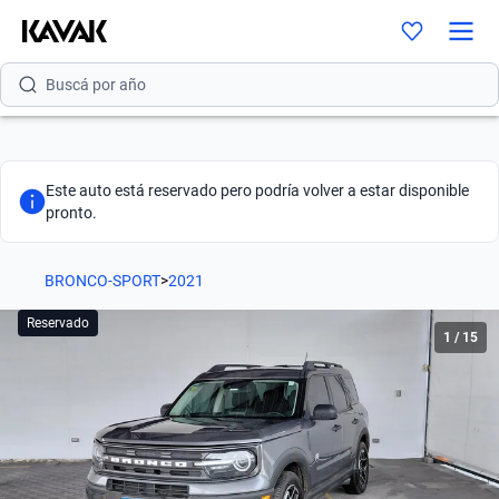
Buscá por versión
Buscá por año
Este auto está reservado pero podría volver a estar disponible
pronto.
BRONCO-SPORT
>
2021
Reservado
1
/
15