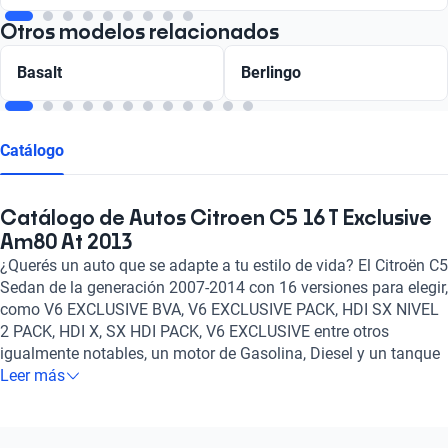
Otros modelos relacionados
Basalt
Berlingo
Catálogo
Catálogo de Autos Citroen C5 16 T Exclusive
Am80 At 2013
¿Querés un auto que se adapte a tu estilo de vida? El Citroën C5
Sedan de la generación 2007-2014 con 16 versiones para elegir,
como V6 EXCLUSIVE BVA, V6 EXCLUSIVE PACK, HDI SX NIVEL
2 PACK, HDI X, SX HDI PACK, V6 EXCLUSIVE entre otros
igualmente notables, un motor de Gasolina, Diesel y un tanque
de 3, 2, 1.6 litros de capacidad, y la posibilidad de elegir entre
Leer más
transmisión Automático, Manual es el auto ideal para vos.