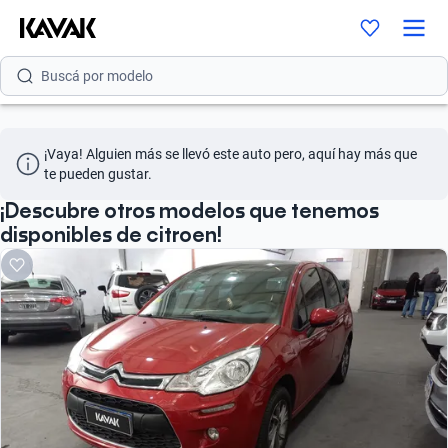
Buscá por marca
Buscá por modelo
Buscá por versión
Buscá por año
¡Vaya! Alguien más se llevó este auto pero, aquí hay más que 
te pueden gustar.
Buscá por marca
¡Descubre otros modelos que tenemos
Buscá por modelo
disponibles de citroen!
Buscá por versión
Buscá por año