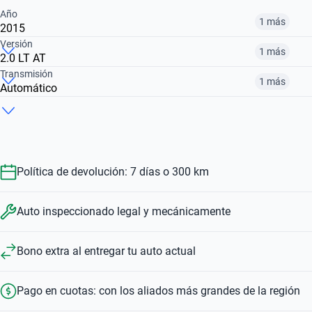
Año
1 más
2015
Versión
1 más
2.0 LT AT
2015
2016
Transmisión
1 más
Automático
1.8 LT
2.0 LT AT
$ 13.921.000
$ 14.820.000
Manual
Automático
$ 14.820.000
$ 13.921.000
$ 14.820.000
$ 13.921.000
Política de devolución: 7 días o 300 km
Auto inspeccionado legal y mecánicamente
Bono extra al entregar tu auto actual
Pago en cuotas: con los aliados más grandes de la región