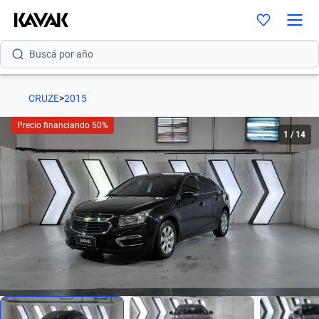
Buscá por marca
Buscá por modelo
CRUZE
>
2015
Buscá por versión
Precio financiando 50%
1
/
14
Buscá por año
Buscá por marca
Buscá por modelo
Buscá por versión
Buscá por año