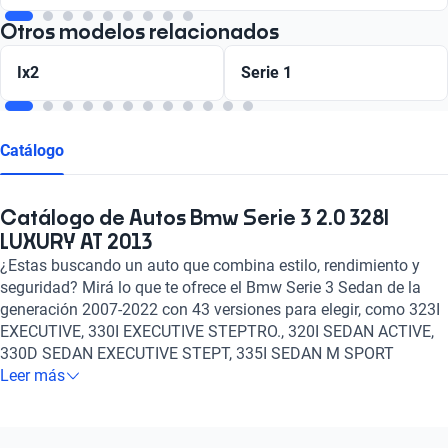
Otros modelos relacionados
Ix2
Serie 1
Catálogo
Catálogo de Autos Bmw Serie 3 2.0 328I
LUXURY AT 2013
¿Estas buscando un auto que combina estilo, rendimiento y
seguridad? Mirá lo que te ofrece el Bmw Serie 3 Sedan de la
generación 2007-2022 con 43 versiones para elegir, como 323I
EXECUTIVE, 330I EXECUTIVE STEPTRO., 320I SEDAN ACTIVE,
330D SEDAN EXECUTIVE STEPT, 335I SEDAN M SPORT
BITURBO, 335I SEDAN M SPORT BITURBO STEPT entre otros
Leer más
igualmente notables, un motor de Gasolina, Diesel y un tanque
de 2.5, 3, 2, 2.2 litros de capacidad. Además, con la opción de
transmisión Manual, Automático, es el auto perfecto para