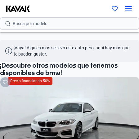
Buscá por marca
Buscá por modelo
Buscá por versión
¡Vaya! Alguien más se llevó este auto pero, aquí hay más que 
Buscá por año
te pueden gustar.
Buscá por marca
¡Descubre otros modelos que tenemos
disponibles de bmw!
Buscá por modelo
Precio financiando 50%
Buscá por versión
Buscá por año