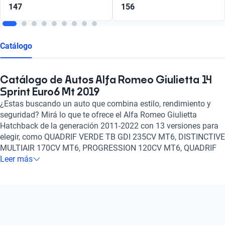
147
156
Catálogo
Catálogo de Autos Alfa Romeo Giulietta 14
Sprint Euro6 Mt 2019
¿Estas buscando un auto que combina estilo, rendimiento y
seguridad? Mirá lo que te ofrece el Alfa Romeo Giulietta
Hatchback de la generación 2011-2022 con 13 versiones para
elegir, como QUADRIF VERDE TB GDI 235CV MT6, DISTINCTIVE
MULTIAIR 170CV MT6, PROGRESSION 120CV MT6, QUADRIF
VERDE 240CV TCT VELOCE, DISTINCTIVE 170CV AT, QV
Leer más
VELOCE 240CV entre otros igualmente notables, un motor de
Gasolina y un tanque de 1.8, 1.4, 1.4, 1.8 litros de capacidad.
Además, con la opción de transmisión Manual, Automático, es
el auto perfecto para cualquier situación.