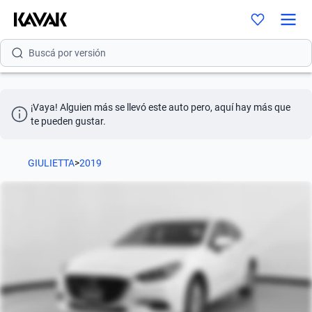
Buscá por modelo
Buscá por versión
Buscá por año
¡Vaya! Alguien más se llevó este auto pero, aquí hay más que 
Buscá por marca
te pueden gustar.
Buscá por modelo
GIULIETTA
>
2019
Buscá por versión
Buscá por año