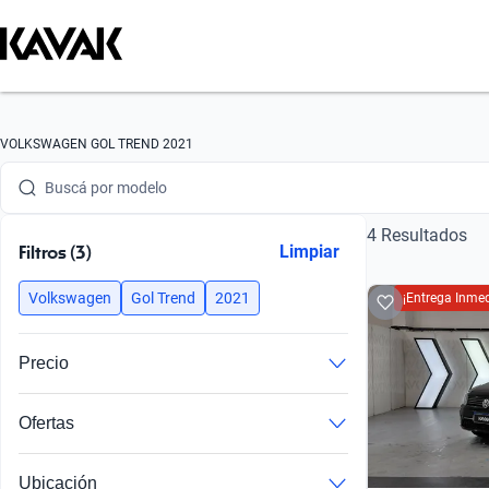
Buscá por marca
VOLKSWAGEN GOL TREND 2021
Buscá por modelo
4 Resultados
Buscá por versión
Filtros (3)
Limpiar
Buscá por año
Volkswagen
Gol Trend
2021
¡Entrega Inmed
Buscá por marca
Precio
Buscá por modelo
Ofertas
Buscá por versión
Buscá por año
Ubicación