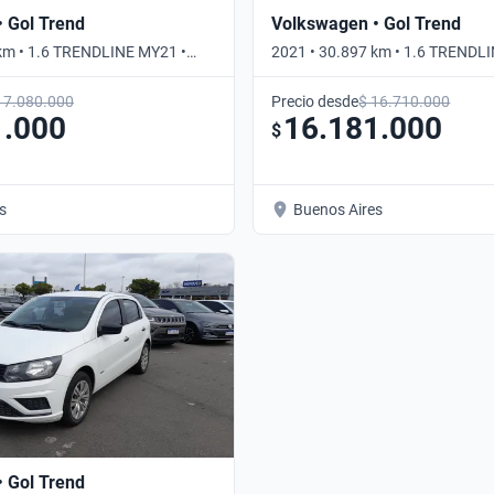
 Gol Trend
Volkswagen • Gol Trend
km • 1.6 TRENDLINE MY21 •
2021 • 30.897 km • 1.6 TRENDL
Manual
17.080.000
Precio desde
$ 16.710.000
1.000
16.181.000
$
s
Buenos Aires
 Gol Trend