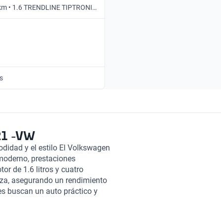
 km • 1.6 TRENDLINE TIPTRONIC
tico
s
21 -VW
didad y el estilo El Volkswagen
moderno, prestaciones
r de 1.6 litros y cuatro
rza, asegurando un rendimiento
nes buscan un auto práctico y
cceso fácil a su interior, lo que
ño, el Gol Trend también se