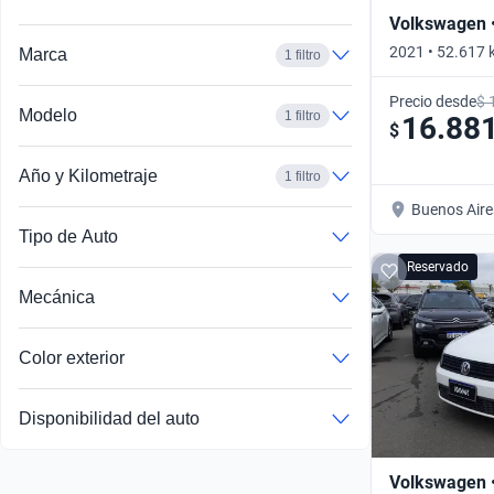
Volkswagen •
2021 • 52.617 
Marca
1 filtro
Manual
Precio desde
$ 
Modelo
1 filtro
16.88
$
Año y Kilometraje
1 filtro
Buenos Aire
Tipo de Auto
Reservado
Mecánica
Color exterior
Disponibilidad del auto
Volkswagen •