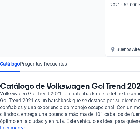
2021 • 62.000
MY21 • Automá
Buenos Aire
Catálogo
Preguntas frecuentes
Catálogo de Volkswagen Gol Trend 20
Volkswagen Gol Trend 2021: Un hatchback que redefine la como
Gol Trend 2021 es un hatchback que se destaca por su diseño 
confiables y una experiencia de manejo excepcional. Con un moto
cilindros, entrega una potencia máxima de 101 caballos de fue
óptimo en la ciudad y en ruta. Este vehículo es ideal para quie
Leer más
versátil, ya que cuenta con capacidad para cinco personas y un a
lo hace perfecto para el día a día. Más allá de su atractivo dise