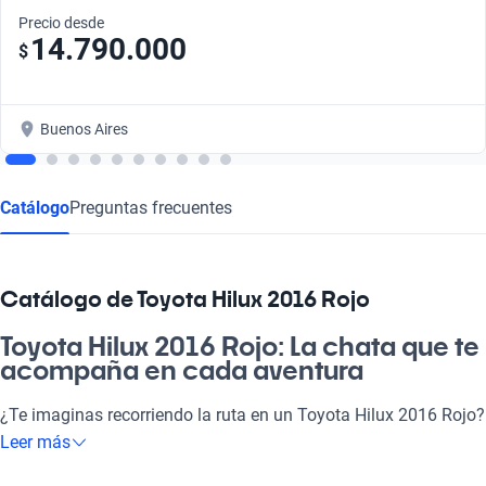
Precio desde
14.790.000
$
Buenos Aires
Catálogo
Preguntas frecuentes
Catálogo de Toyota Hilux 2016 Rojo
Toyota Hilux 2016 Rojo: La chata que te
acompaña en cada aventura
¿Te imaginas recorriendo la ruta en un Toyota Hilux 2016 Rojo?
Este vehículo no solo es un símbolo de potencia y resistencia,
Leer más
sino que también se adapta perfectamente a tu vida diaria.