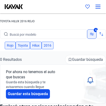
TOYOTA HILUX 2016 ROJO
Buscá por marca
4
Buscá por modelo
Buscá por versión
Rojo
Toyota
Hilux
2016
Buscá por año
Guardar búsqueda
0 Resultados
Buscá por marca
Por ahora no tenemos el auto
Buscá por modelo
que buscas
Guarda esta búsqueda y te
Buscá por versión
avisaremos cuando llegue
Guardar esta búsqueda
Buscá por año