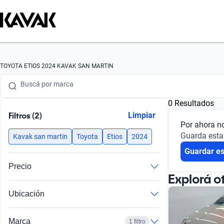
Buscá por marca
TOYOTA ETIOS 2024 KAVAK SAN MARTIN
Buscá por modelo
0 Resultados
Buscá por versión
Filtros (2)
Limpiar
Por ahora n
Buscá por año
Guarda esta
Kavak san martin
Toyota
Etios
2024
Guardar e
Buscá por marca
Precio
Buscá por modelo
Explorá o
Ubicación
Buscá por versión
Buscá por año
Marca
1 filtro