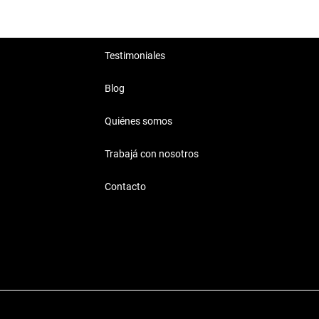
 excelente ergonomía,
Testimoniales
to compacto y eficiente para el
Blog
Quiénes somos
Trabajá con nosotros
artin
Contacto
 al laburo o salgas con amigos.