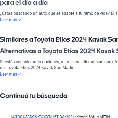
para el día a día
¿Estás buscando un auto que se adapte a tu ritmo de vida? El 
Martin es la respuesta. Su diseño moderno y eficiente te permiti
Leer más
sea para laburar o salir con la familia. Además, te ofrece la tra
tecnología de vanguardia y sistemas de seguridad que te prot
mejor inversión que un Toyota Etios 2024, pensá en tu futuro.
Similares a Toyota Etios 2024 Kavak Sa
¿Por qué elegir Toyota Etios 2024 Kava
Alternativas a Toyota Etios 2024 Kavak
Tecnología al servicio de tu comodidad
Si estás considerando opciones, mirá estas alternativas que ofr
del Toyota Etios 2024 Kavak San Martin.
Disfrutá de la mejor tecnología con Tecnología moderna, lo que
Leer más
placentero y conectado.
Toyota Etios Kavak Center
Modelos Más Demandados
Toyota Etios Kavak Center destaca por su eficiencia y durabilid
Continuá tu búsqueda
un auto confiable.
Toyota Hilux
,
Toyota Corolla
,
Toyota SW4
ofrecen las caracterís
vida.
Toyota Etios Kavak Plaza
Ventajas específicas del tipo de carrocería
Toyota Etios Kavak Plaza ofrece una combinación perfecta de co
AUTOS USADOS
>
TOYOTA
>
ETIOS
>
2024
>
KAVAK SAN MARTIN