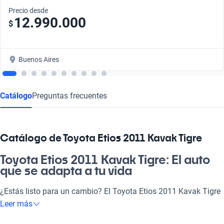
Precio desde
12.990.000
$
Buenos Aires
Catálogo
Preguntas frecuentes
Catálogo de Toyota Etios 2011 Kavak Tigre
Toyota Etios 2011 Kavak Tigre: El auto
que se adapta a tu vida
¿Estás listo para un cambio? El Toyota Etios 2011 Kavak Tigre
es más que un simple vehículo, es la opción ideal para quienes
Leer más
buscan un auto confiable para la familia o el laburo, versátil