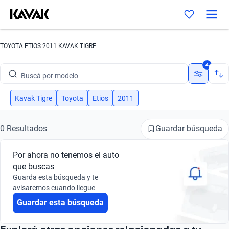
TOYOTA ETIOS 2011 KAVAK TIGRE
Buscá por marca
4
Buscá por modelo
Buscá por versión
Kavak Tigre
Toyota
Etios
2011
Buscá por año
Guardar búsqueda
0 Resultados
Buscá por marca
Por ahora no tenemos el auto
Buscá por modelo
que buscas
Guarda esta búsqueda y te
Buscá por versión
avisaremos cuando llegue
Guardar esta búsqueda
Buscá por año