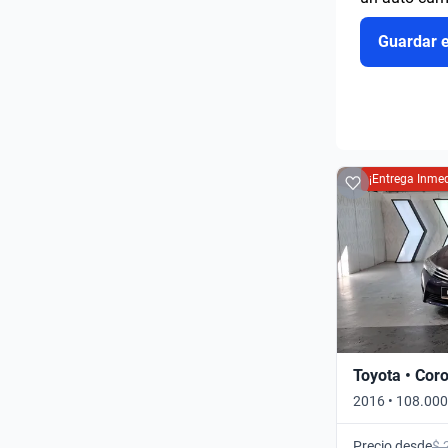
Guardar 
¡Entrega Inmed
Toyota • Coro
2016 • 108.000
Precio desde
$ 