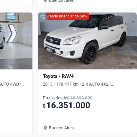
Buenos Aires
Precio financiando 50%
Toyota • RAV4
 AUTO 4WD •
2013 • 178.477 km • 2.4 AUTO 4X2 •
Automático
Precio desde
$ 16.890.000
16.351.000
$
Buenos Aires