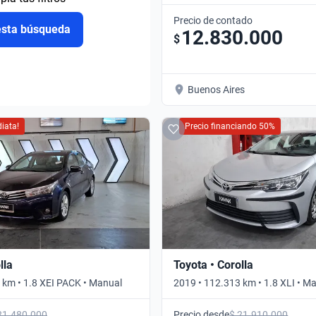
Precio de contado
esta búsqueda
12.830.000
$
Buenos Aires
iata!
Precio financiando 50%
lla
Toyota • Corolla
 km • 1.8 XEI PACK • Manual
2019 • 112.313 km • 1.8 XLI • M
21.480.000
Precio desde
$ 21.910.000