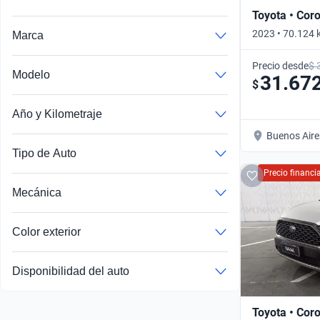
Toyota • Coro
2023 • 70.124 
Marca
Precio desde
$ 
Modelo
31.67
$
Fiesta Kinetic Design
Año y Kilometraje
Buenos Aire
Tipo de Auto
Precio financ
Mecánica
Color exterior
Disponibilidad del auto
Toyota • Coro