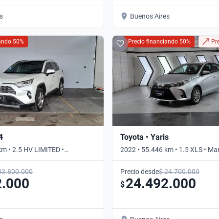
s
Buenos Aires
iando 50%
Precio financiando 50%
Pr
4
Toyota • Yaris
km • 2.5 HV LIMITED •
2022 • 55.446 km • 1.5 XLS • Ma
43.800.000
Precio desde
$ 24.700.000
2.000
24.492.000
$