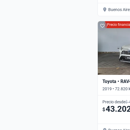
Buenos Aire
Precio financ
Toyota • RAV
2019 • 72.820 
Automático
Precio desde
$ 
43.20
$