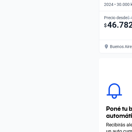
2024 • 30.000 
Automático
Precio desde
$ 
46.78
$
Buenos Aire
Poné tu 
automát
Recibirás a
un auto cump