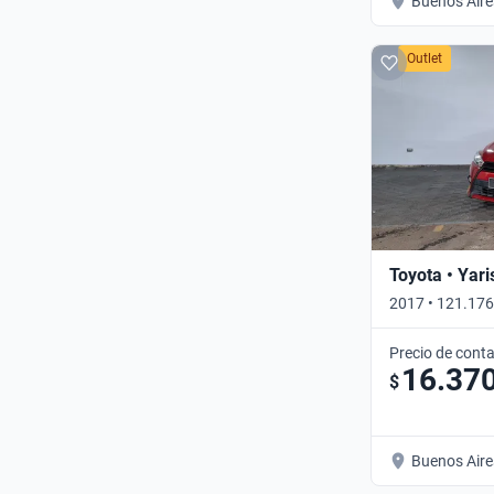
Buenos Aire
Outlet
Toyota • Yari
2017 • 121.176
Precio de cont
16.37
$
Buenos Aire