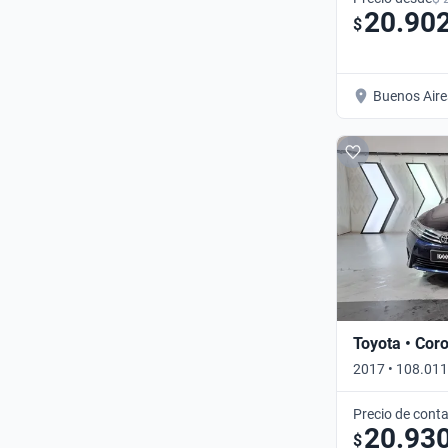
20.90
$
Buenos Aire
Toyota • Coro
2017 • 108.011
Precio de cont
20.93
$