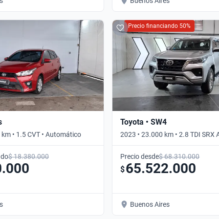
s
Buenos Aires
Precio financiando 50%
s
Toyota • SW4
 km • 1.5 CVT • Automático
2023 • 23.000 km • 2.8 TDI SRX
Automático
ado
$ 18.380.000
Precio desde
$ 68.310.000
0.000
65.522.000
$
s
Buenos Aires