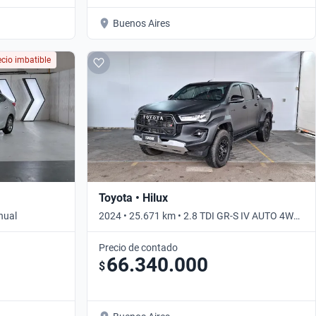
Buenos Aires
ecio imbatible
Toyota • Hilux
nual
2024 • 25.671 km • 2.8 TDI GR-S IV AUTO 4WD
C/D • Automático
Precio de contado
66.340.000
$