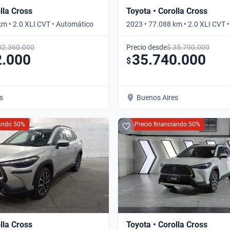
lla Cross
Toyota • Corolla Cross
km • 2.0 XLI CVT • Automático
2023 • 77.088 km • 2.0 XLI CVT 
32.360.000
Precio desde
$ 35.790.000
2.000
35.740.000
$
s
Buenos Aires
iando 50%
Precio financiando 50%
lla Cross
Toyota • Corolla Cross