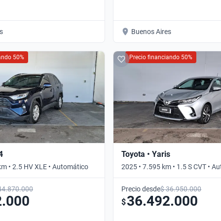
s
Buenos Aires
iando 50%
Precio financiando 50%
4
Toyota • Yaris
km • 2.5 HV XLE • Automático
2025 • 7.595 km • 1.5 S CVT • A
44.870.000
Precio desde
$ 36.950.000
2.000
36.492.000
$