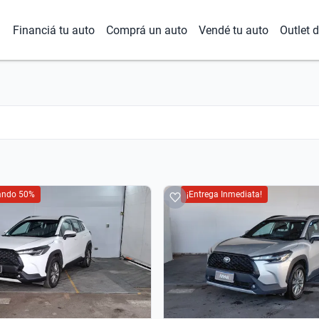
Financiá tu auto
Comprá un auto
Vendé tu auto
Outlet 
iando 50%
¡Entrega Inmediata!