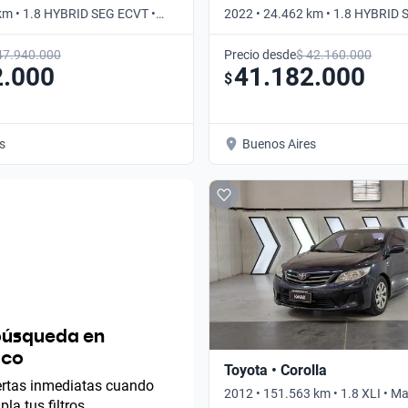
km • 1.8 HYBRID SEG ECVT •
2022 • 24.462 km • 1.8 HYBRID 
Automático
47.940.000
Precio desde
$ 42.160.000
2.000
41.182.000
$
s
Buenos Aires
búsqueda en
ico
Toyota • Corolla
lertas inmediatas cuando
2012 • 151.563 km • 1.8 XLI • M
la tus filtros