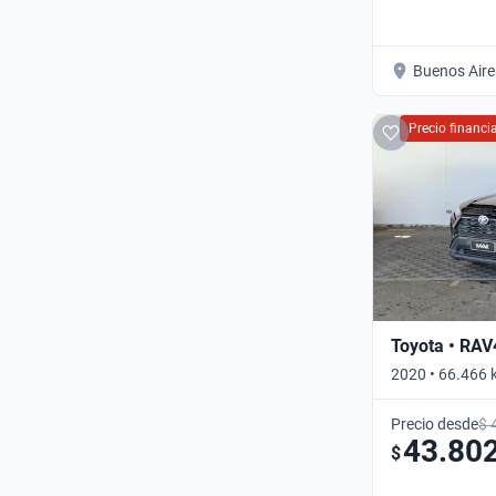
Buenos Aire
Precio financ
Toyota • RAV
2020 • 66.466 
Precio desde
$ 
43.80
$