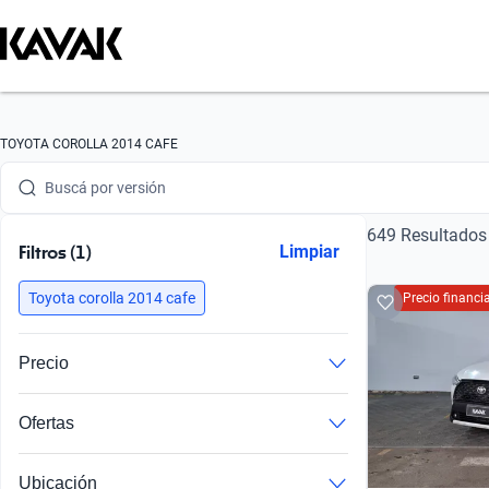
Buscá por marca
Buscá por modelo
Buscá por versión
TOYOTA COROLLA 2014 CAFE
Buscá por año
649 Resultados
Buscá por marca
Filtros (1)
Limpiar
Buscá por modelo
Toyota corolla 2014 cafe
Precio financ
Buscá por versión
Precio
Buscá por año
Ofertas
Autos al precio más competitivo del mercado, sin comparación
Autos con precios especiales por tiempo en inventario y posibles imperfecciones.
Ubicación