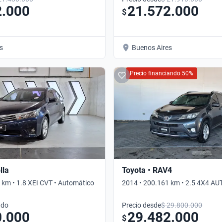
2.000
21.572.000
$
s
Buenos Aires
Precio financiando 50%
lla
Toyota • RAV4
 km • 1.8 XEI CVT • Automático
2014 • 200.161 km • 2.5 4X4 AU
Automático
ado
Precio desde
$ 29.800.000
0.000
29.482.000
$