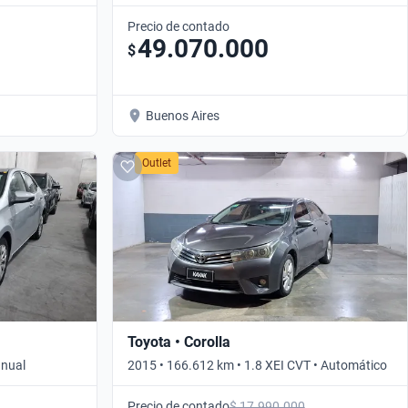
Precio de contado
49.070.000
$
Buenos Aires
Outlet
Toyota • Corolla
anual
2015 • 166.612 km • 1.8 XEI CVT • Automático
Precio de contado
$ 17.990.000