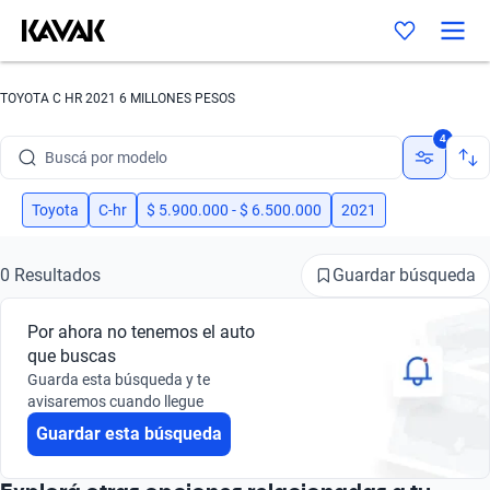
TOYOTA C HR 2021 6 MILLONES PESOS
Buscá por marca
4
Buscá por modelo
Buscá por versión
Toyota
C-hr
$ 5.900.000 - $ 6.500.000
2021
Buscá por año
Guardar búsqueda
0 Resultados
Buscá por marca
Por ahora no tenemos el auto
Buscá por modelo
que buscas
Guarda esta búsqueda y te
Buscá por versión
avisaremos cuando llegue
Guardar esta búsqueda
Buscá por año