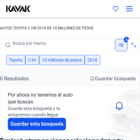
AUTOS TOYOTA C HR 2018 DE 10 MILLONES DE PESOS
Buscá por marca
4
Buscá por modelo
Buscá por versión
Toyota
C-hr
10 millones de pesos
2018
Buscá por año
Guardar búsqueda
0 Resultados
Buscá por marca
Por ahora no tenemos el auto
Buscá por modelo
que buscas
Guarda esta búsqueda y te
Buscá por versión
avisaremos cuando llegue
Guardar esta búsqueda
Buscá por año