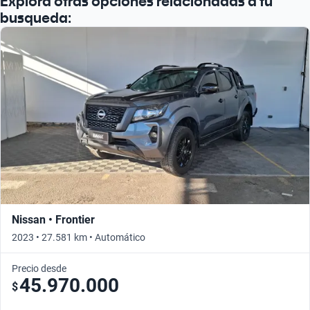
Explorá otras opciones relacionadas a tu
Buscá por año
busqueda:
Nissan • Frontier
2023 • 27.581 km • Automático
Precio desde
45.970.000
$