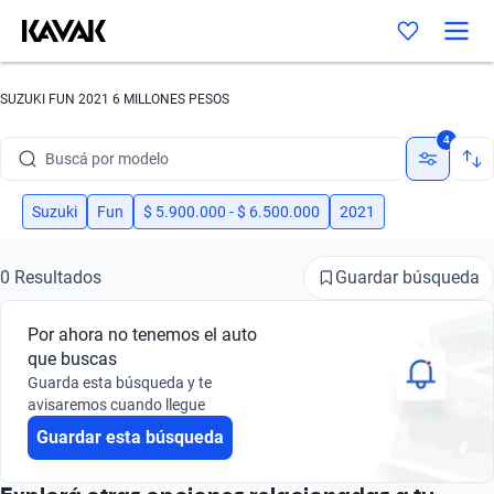
SUZUKI FUN 2021 6 MILLONES PESOS
Buscá por marca
4
Buscá por modelo
Buscá por versión
Suzuki
Fun
$ 5.900.000 - $ 6.500.000
2021
Buscá por año
Guardar búsqueda
0 Resultados
Buscá por marca
Por ahora no tenemos el auto
Buscá por modelo
que buscas
Guarda esta búsqueda y te
Buscá por versión
avisaremos cuando llegue
Guardar esta búsqueda
Buscá por año