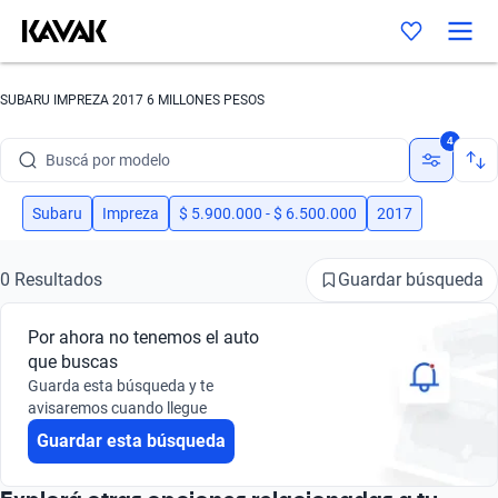
SUBARU IMPREZA 2017 6 MILLONES PESOS
Buscá por marca
4
Buscá por modelo
Buscá por versión
Subaru
Impreza
$ 5.900.000 - $ 6.500.000
2017
Buscá por año
Guardar búsqueda
0 Resultados
Buscá por marca
Por ahora no tenemos el auto
Buscá por modelo
que buscas
Guarda esta búsqueda y te
Buscá por versión
avisaremos cuando llegue
Guardar esta búsqueda
Buscá por año