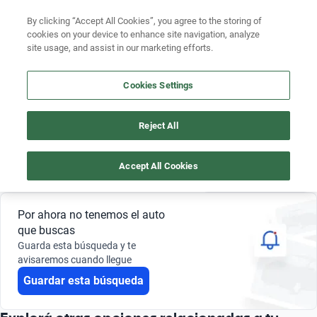
Buscá por marca
By clicking “Accept All Cookies”, you agree to the storing of
cookies on your device to enhance site navigation, analyze
Buscá por modelo
site usage, and assist in our marketing efforts.
SUBARU IMPREZA 2017 5 MILLONES PESOS
Buscá por versión
Cookies Settings
4
Buscá por año
Reject All
Buscá por marca
Subaru
Impreza
$ 4.900.000 - $ 5.500.000
2017
Buscá por modelo
Accept All Cookies
Guardar búsqueda
0 Resultados
Buscá por versión
Por ahora no tenemos el auto
Buscá por año
que buscas
Guarda esta búsqueda y te
avisaremos cuando llegue
Guardar esta búsqueda