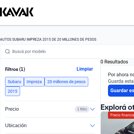
Buscá por marca
AUTOS SUBARU IMPREZA 2015 DE 20 MILLONES DE PESOS
Buscá por modelo
0 Resultados
Buscá por versión
Filtros (1)
Limpiar
Por ahora n
Buscá por año
Guarda esta
Subaru
Impreza
20 millones de pesos
Guardar e
Buscá por marca
2015
Buscá por modelo
Explorá o
Precio
1 filtro
Precio financ
Buscá por versión
Ubicación
Buscá por año