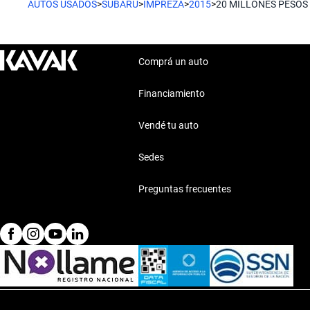
AUTOS USADOS
>
SUBARU
>
IMPREZA
>
2015
>
20 MILLONES PESOS
Comprá un auto
Financiamiento
Vendé tu auto
Sedes
Preguntas frecuentes