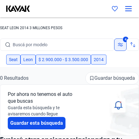
SEAT LEON 2014 3 MILLONES PESOS
Buscá por marca
4
Buscá por modelo
Buscá por versión
Seat
Leon
$ 2.900.000 - $ 3.500.000
2014
Buscá por año
Guardar búsqueda
0 Resultados
Buscá por marca
Por ahora no tenemos el auto
Buscá por modelo
que buscas
Guarda esta búsqueda y te
Buscá por versión
avisaremos cuando llegue
Guardar esta búsqueda
Buscá por año