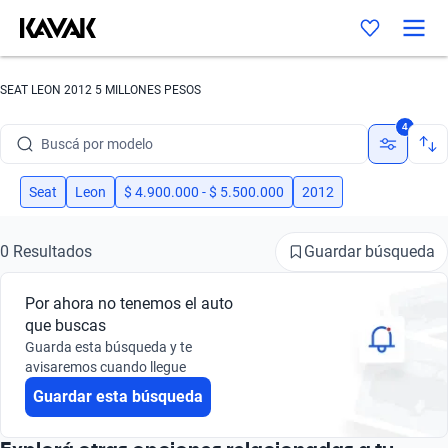
SEAT LEON 2012 5 MILLONES PESOS
Buscá por marca
4
Buscá por modelo
Buscá por versión
Seat
Leon
$ 4.900.000 - $ 5.500.000
2012
Buscá por año
Guardar búsqueda
0 Resultados
Buscá por marca
Por ahora no tenemos el auto
Buscá por modelo
que buscas
Guarda esta búsqueda y te
Buscá por versión
avisaremos cuando llegue
Guardar esta búsqueda
Buscá por año