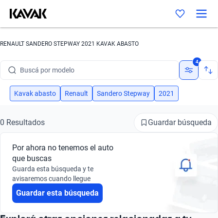
RENAULT SANDERO STEPWAY 2021 KAVAK ABASTO
Buscá por marca
4
Buscá por modelo
Buscá por versión
Kavak abasto
Renault
Sandero Stepway
2021
Buscá por año
Guardar búsqueda
0 Resultados
Buscá por marca
Por ahora no tenemos el auto
Buscá por modelo
que buscas
Guarda esta búsqueda y te
Buscá por versión
avisaremos cuando llegue
Guardar esta búsqueda
Buscá por año