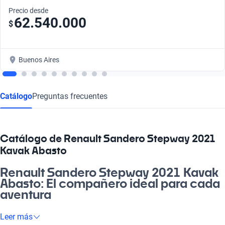
Precio desde
62.540.000
$
Buenos Aires
Catálogo
Preguntas frecuentes
Catálogo de Renault Sandero Stepway 2021
Kavak Abasto
Renault Sandero Stepway 2021 Kavak
Abasto: El compañero ideal para cada
aventura
Mirá, el Renault Sandero Stepway 2021 es más que un auto, es
Leer más