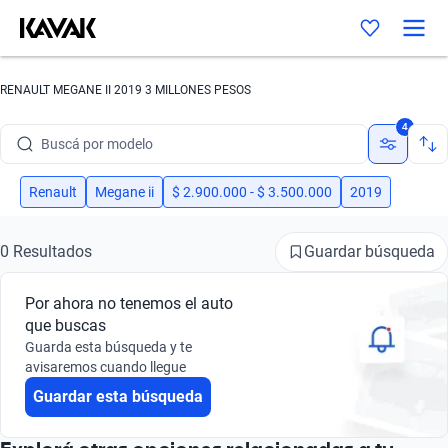
RENAULT MEGANE II 2019 3 MILLONES PESOS
Buscá por marca
4
Buscá por modelo
Buscá por versión
Renault
Megane ii
$ 2.900.000 - $ 3.500.000
2019
Buscá por año
Guardar búsqueda
0 Resultados
Buscá por marca
Por ahora no tenemos el auto
Buscá por modelo
que buscas
Guarda esta búsqueda y te
Buscá por versión
avisaremos cuando llegue
Guardar esta búsqueda
Buscá por año