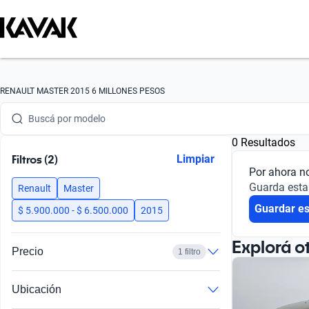
Buscá por marca
RENAULT MASTER 2015 6 MILLONES PESOS
Buscá por modelo
0 Resultados
Buscá por versión
Filtros (2)
Limpiar
Por ahora n
Buscá por año
Guarda esta
Renault
Master
Guardar e
Buscá por marca
$ 5.900.000 - $ 6.500.000
2015
Buscá por modelo
Explorá o
Precio
1 filtro
Buscá por versión
Ubicación
Buscá por año