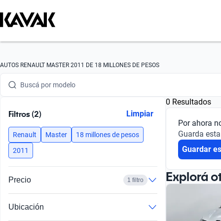
Buscá por marca
AUTOS RENAULT MASTER 2011 DE 18 MILLONES DE PESOS
Buscá por modelo
0 Resultados
Buscá por versión
Filtros (2)
Limpiar
Por ahora n
Buscá por año
Guarda esta
Renault
Master
18 millones de pesos
Guardar e
Buscá por marca
2011
Buscá por modelo
Explorá o
Precio
1 filtro
Buscá por versión
Ubicación
Buscá por año