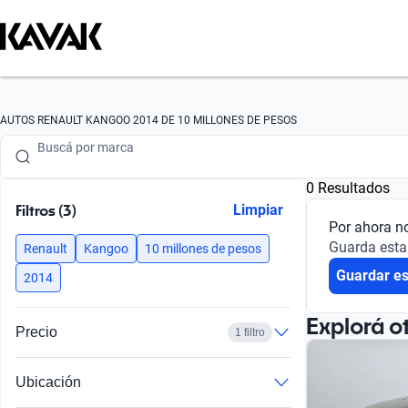
Buscá por marca
AUTOS RENAULT KANGOO 2014 DE 10 MILLONES DE PESOS
Buscá por modelo
0 Resultados
Buscá por versión
Filtros (3)
Limpiar
Por ahora n
Buscá por año
Guarda esta
Renault
Kangoo
10 millones de pesos
Guardar e
Buscá por marca
2014
Buscá por modelo
Explorá o
Precio
1 filtro
Buscá por versión
Ubicación
Buscá por año