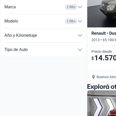
Marca
1 filtro
Modelo
1 filtro
Renault • Dus
Año y Kilometraje
2013 • 65.100 
Tipo de Auto
Precio desde
14.57
$
Buenos Aire
Explorá o