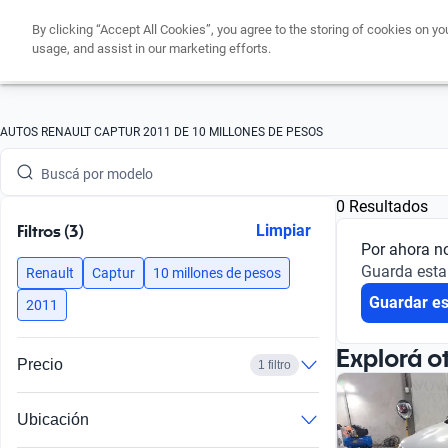
By clicking “Accept All Cookies”, you agree to the storing of cookies on yo
usage, and assist in our marketing efforts.
Buscá por marca
AUTOS RENAULT CAPTUR 2011 DE 10 MILLONES DE PESOS
Buscá por modelo
0 Resultados
Buscá por versión
Filtros (3)
Limpiar
Por ahora n
Buscá por año
Guarda esta
Renault
Captur
10 millones de pesos
Guardar e
Buscá por marca
2011
Buscá por modelo
Explorá o
Precio
1 filtro
Buscá por versión
Ubicación
Buscá por año