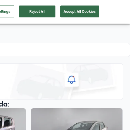
ttings
Reject All
Accept All Cookies
de autos
Soy Empresa
Nosotros
Registrate
da: