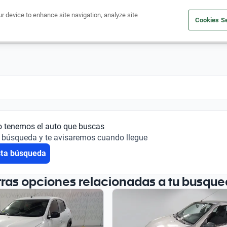
ur device to enhance site navigation, analyze site
Cookies Se
Financiá tu auto
Comprá un auto
Vendé tu auto
Outlet 
o tenemos el auto que buscas
 búsqueda y te avisaremos cuando llegue
sta búsqueda
tras opciones relacionadas a tu busque