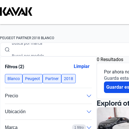
Buscá por marca
PEUGEOT PARTNER 2018 BLANCO
Buscá por modelo
0 Resultados
Buscá por versión
Filtros (2)
Limpiar
Por ahora n
Buscá por año
Guarda esta
Blanco
Peugeot
Partner
2018
Guardar e
Buscá por marca
Precio
Buscá por modelo
Explorá o
Ubicación
Buscá por versión
Buscá por año
Marca
1 filtro