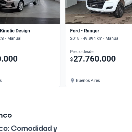
 Kinetic Design
Ford • Ranger
km • Manual
2018 • 49.894 km • Manual
Precio desde
0.000
27.760.000
$
s
Buenos Aires
anco
nco: Comodidad y