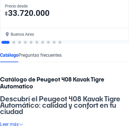
Precio desde
33.720.000
$
Buenos Aires
Catálogo
Preguntas frecuentes
Catálogo de Peugeot 408 Kavak Tigre
Automatico
Descubrí el Peugeot 408 Kavak Tigre
Automático: calidad y confort en tu
ciudad
¿Qué te parece disfrutar de la libertad que te brinda el Peugeot
Leer más