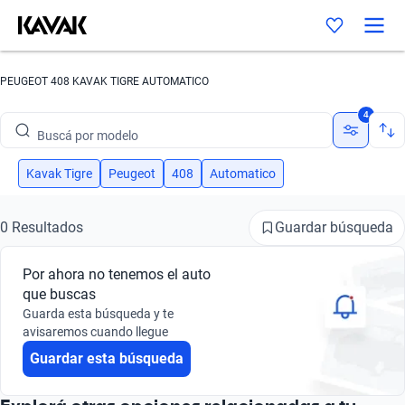
PEUGEOT 408 KAVAK TIGRE AUTOMATICO
Buscá por marca
4
Buscá por modelo
Buscá por versión
Kavak Tigre
Peugeot
408
Automatico
Buscá por año
Guardar búsqueda
0 Resultados
Buscá por marca
Por ahora no tenemos el auto
Buscá por modelo
que buscas
Guarda esta búsqueda y te
Buscá por versión
avisaremos cuando llegue
Guardar esta búsqueda
Buscá por año