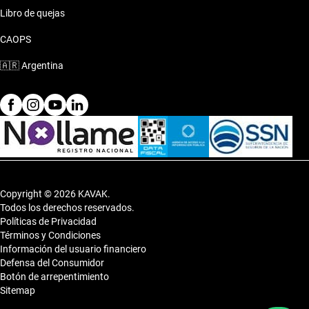
Libro de quejas
El Peugeot 408 Kavak Tigre Automático es perfecto para
CAOPS
quienes buscan un auto que combine elegancia y
funcionalidad, adaptándose a cualquier estilo de vida.
🇦🇷
Argentina
Copyright © 2026 KAVAK.
Todos los derechos reservados.
Políticas de Privacidad
Términos y Condiciones
Información del usuario financiero
Defensa del Consumidor
Botón de arrepentimiento
Sitemap