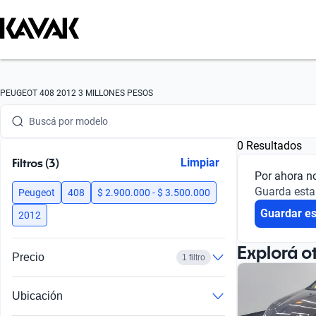
Buscá por marca
PEUGEOT 408 2012 3 MILLONES PESOS
Buscá por modelo
0 Resultados
Buscá por versión
Filtros (3)
Limpiar
Por ahora n
Buscá por año
Guarda esta
Peugeot
408
$ 2.900.000 - $ 3.500.000
Guardar e
Buscá por marca
2012
Buscá por modelo
Explorá o
Precio
1 filtro
Buscá por versión
Ubicación
Buscá por año