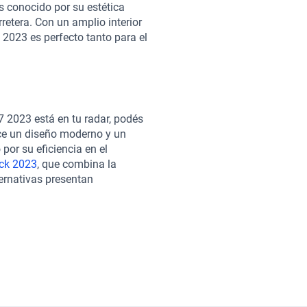
s conocido por su estética
retera. Con un amplio interior
2023 es perfecto tanto para el
 podés considerar el
Peugeot
rga, así como el
Peugeot Expert
ara quienes requieren un
nta como una opción
 Al elegir tu Peugeot 407 2023
7 2023 está en tu radar, podés
 experiencia de compra única.
ece un diseño moderno y un
ara asegurar su óptimo estado
 por su eficiencia en el
iento flexibles y planes de
ck 2023
, que combina la
 es 100% en línea, lo que te
ternativas presentan
gar. También contamos con
y equipamiento, adecuándose a
tendida, asegurando tu