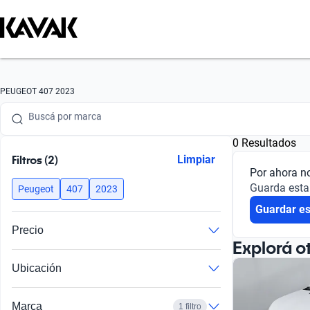
Buscá por marca
PEUGEOT 407 2023
Buscá por modelo
0 Resultados
Buscá por versión
Filtros (2)
Limpiar
Por ahora n
Buscá por año
Guarda esta
Peugeot
407
2023
Guardar e
Buscá por marca
Precio
Buscá por modelo
Explorá o
Ubicación
Buscá por versión
Buscá por año
Marca
1 filtro