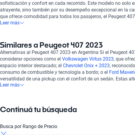
sofisticación y confort en cada recorrido. Este modelo no solo e
atrayente, sino también por su desempeño excepcional en la car
que ofrece comodidad para todos los pasajeros, el Peugeot 407 
Leer más
uso diario como para viajes largos. En este segmento, también
Partner 2023
, que resalta por su versatilidad y capacidad de ca
2023
, que combina funcionalidad y un diseño atractivo, ideal p
vehículo práctico. Asimismo, el
Peugeot Traveller 2023
se prese
Similares a Peugeot 407 2023
estupenda para familias o grupos, brindando espacio y confort.
Alternativas al Peugeot 407 2023 en Argentina Si el Peugeot 40
en Kavak, disfrutás de múltiples beneficios que garantizan una
considerar opciones como el
Volkswagen Virtus 2023
, que ofr
Todos nuestros vehículos pasan por una inspección rigurosa p
espacio interior destacado; el
Chevrolet Onix + 2023
, reconocido
mecánico y estético, además de ofrecerte opciones de financiam
consumo de combustible y tecnología a bordo; o el
Ford Maveri
garantía adaptados a tus necesidades. La experiencia de compra
versatilidad de una pickup con el confort de un sedán. Estas al
permite realizar todo el proceso desde la comodidad de tu ho
Leer más
características competitivas en cuanto a design, rendimiento 
soporte postventa y la posibilidad de contratar una garantía ex
las preferencias de distintos conductores y estilos de vida.
tranquilidad en la adquisición de tu nuevo vehículo.
Continuá tu búsqueda
Busca por Rango de Precio