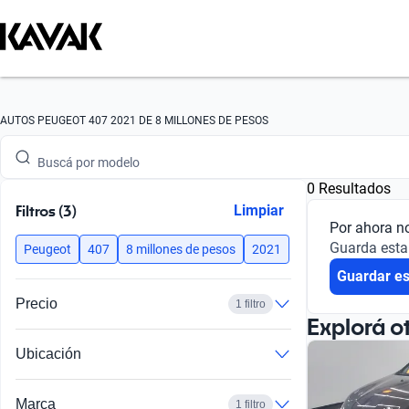
Buscá por marca
AUTOS PEUGEOT 407 2021 DE 8 MILLONES DE PESOS
Buscá por modelo
0 Resultados
Buscá por versión
Filtros (3)
Limpiar
Por ahora n
Buscá por año
Guarda esta
Peugeot
407
8 millones de pesos
2021
Guardar e
Buscá por marca
Precio
1 filtro
Buscá por modelo
Explorá o
Ubicación
Buscá por versión
Buscá por año
Marca
1 filtro