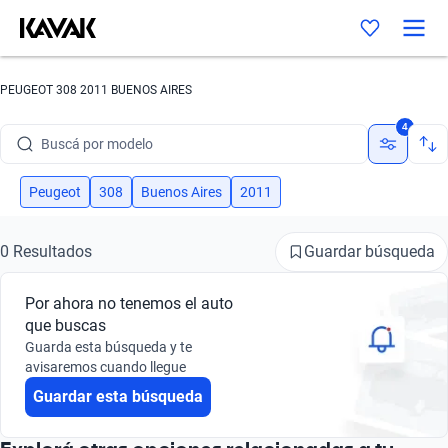
PEUGEOT 308 2011 BUENOS AIRES
Buscá por marca
4
Buscá por modelo
Buscá por versión
Peugeot
308
Buenos Aires
2011
Buscá por año
Guardar búsqueda
0 Resultados
Buscá por marca
Por ahora no tenemos el auto
Buscá por modelo
que buscas
Guarda esta búsqueda y te
Buscá por versión
avisaremos cuando llegue
Guardar esta búsqueda
Buscá por año