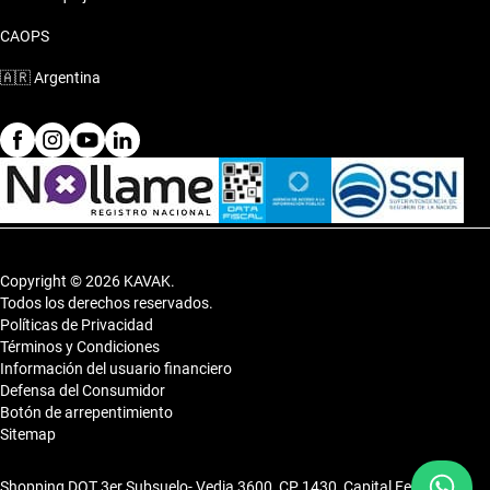
Aires
CAOPS
El Peugeot 308 2011 es el compañero perfecto para tu rutina
🇦🇷
Argentina
diaria, ya sea para el laburo, la familia o los fines de semana.
Su versatilidad se adapta a cada momento de tu vida.
Copyright © 2026 KAVAK.
Todos los derechos reservados.
Políticas de Privacidad
Términos y Condiciones
Información del usuario financiero
Defensa del Consumidor
Botón de arrepentimiento
Sitemap
Shopping DOT 3er Subsuelo- Vedia 3600, CP 1430, Capital Federal,