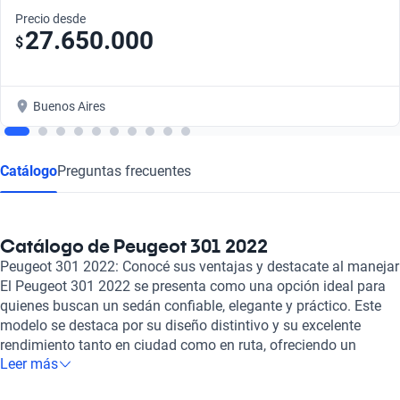
Precio desde
27.650.000
$
Buenos Aires
Catálogo
Preguntas frecuentes
Catálogo de Peugeot 301 2022
Peugeot 301 2022: Conocé sus ventajas y destacate al manejar
El Peugeot 301 2022 se presenta como una opción ideal para
quienes buscan un sedán confiable, elegante y práctico. Este
modelo se destaca por su diseño distintivo y su excelente
rendimiento tanto en ciudad como en ruta, ofreciendo un
Leer más
equilibrio perfecto entre confort y funcionalidad. El Peugeot
301 es apreciado por su amplio espacio para los pasajeros y su